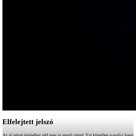
Elfelejtett jelszó
Az új jelszó kéréséhez add meg az email címed. Ezt követően e-mail-t fogsz