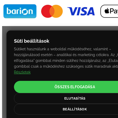
Süti beállítások
Sütiket használunk a weboldal működéséhez, valamint –
hozzájárulásod esetén – analitikai és marketing célokra. Az 
elfogadása" gombbal minden sütihez hozzájárulsz, az „Elutas
gombbal csak a működéshez szükséges sütik maradnak aktí
Részletek
ÖSSZES ELFOGADÁSA
ELUTASÍTÁS
BEÁLLÍTÁSOK