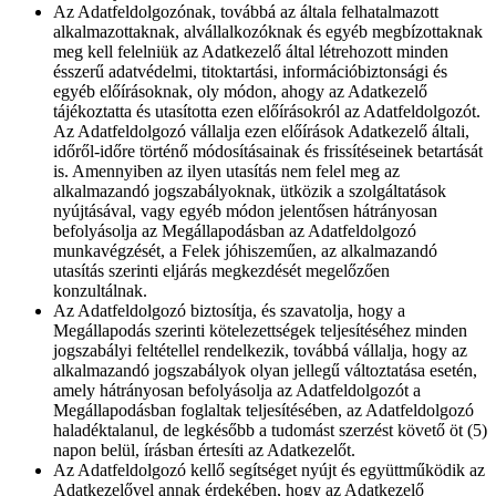
Az Adatfeldolgozónak, továbbá az általa felhatalmazott
alkalmazottaknak, alvállalkozóknak és egyéb megbízottaknak
meg kell felelniük az Adatkezelő által létrehozott minden
ésszerű adatvédelmi, titoktartási, információbiztonsági és
egyéb előírásoknak, oly módon, ahogy az Adatkezelő
tájékoztatta és utasította ezen előírásokról az Adatfeldolgozót.
Az Adatfeldolgozó vállalja ezen előírások Adatkezelő általi,
időről-időre történő módosításainak és frissítéseinek betartását
is. Amennyiben az ilyen utasítás nem felel meg az
alkalmazandó jogszabályoknak, ütközik a szolgáltatások
nyújtásával, vagy egyéb módon jelentősen hátrányosan
befolyásolja az Megállapodásban az Adatfeldolgozó
munkavégzését, a Felek jóhiszeműen, az alkalmazandó
utasítás szerinti eljárás megkezdését megelőzően
konzultálnak.
Az Adatfeldolgozó biztosítja, és szavatolja, hogy a
Megállapodás szerinti kötelezettségek teljesítéséhez minden
jogszabályi feltétellel rendelkezik, továbbá vállalja, hogy az
alkalmazandó jogszabályok olyan jellegű változtatása esetén,
amely hátrányosan befolyásolja az Adatfeldolgozót a
Megállapodásban foglaltak teljesítésében, az Adatfeldolgozó
haladéktalanul, de legkésőbb a tudomást szerzést követő öt (5)
napon belül, írásban értesíti az Adatkezelőt.
Az Adatfeldolgozó kellő segítséget nyújt és együttműködik az
Adatkezelővel annak érdekében, hogy az Adatkezelő