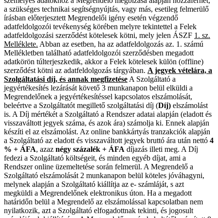
személyes adatokhoz a Megrendelő megbízása alapján hozzáférhet,
a szükséges technikai segítségnyújtás, vagy más, esetileg felmerülő
írásban előterjesztett Megrendelői igény esetén végzendő
adatfeldolgozói tevékenység körében melyre tekintettel a Felek
adatfeldolgozási szerződést kötelesek kötni, mely jelen ÁSZF
1. sz.
Melléklete.
Abban az esetben, ha az adatfeldolgozás az. 1. számú
Mellékletben található adatfeldolgozói szerződésben megadott
adatkörön túlterjeszkedik, akkor a Felek kötelesek külön (offline)
szerződést kötni az adatfeldolgozás tárgyában.
A jegyek vételára, a
Szolgáltatási díj, és annak megfizetése
A Szolgáltató a
jegyértékesítés lezárását követő 3 munkanapon belül elküldi a
Megrendelőnek a jegyértékesítéssel kapcsolatos elszámolását,
beleértve a Szolgáltatót megillető szolgáltatási díj (
Díj)
elszámolást
is. A Díj mértékét a Szolgáltató a Rendszer adatai alapján (eladott és
visszaváltott jegyek száma, és azok ára) számolja ki. Ennek alapján
készíti el az elszámolást. Az online bankkártyás tranzakciók alapján
a Szolgáltató az eladott és visszaváltott jegyek bruttó ára után nettó
4
% + ÁFA
, azaz
négy százalék + ÁFA
díjazás illeti meg. A Díj
fedezi a Szolgáltató költségeit, és minden egyéb díjat, ami a
Rendszer online üzemeltetése során felmerül. A Megrendelő a
Szolgáltató elszámolását 2 munkanapon belül köteles jóváhagyni,
melynek alapján a Szolgáltató kiállítja az e- számláját, s azt
megküldi a Megrendelőnek elektronikus úton. Ha a megadott
határidőn belül a Megrendelő az elszámolással kapcsolatban nem
nyilatkozik, azt a Szolgáltató elfogadottnak tekinti, és jogosult