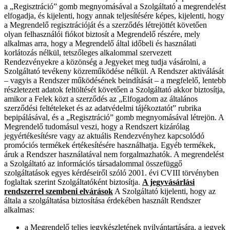
a „Regisztráció” gomb megnyomásával a Szolgáltató a megrendelést
elfogadja, és kijelenti, hogy annak teljesítésére képes, kijelenti, hogy
a Megrendelő regisztrációját és a szerződés létrejöttét követően
olyan felhasználói fiókot biztosít a Megrendelő részére, mely
alkalmas arra, hogy a Megrendelő által időbeli és használati
korlátozás nélkül, tetszőleges alkalommal szervezett
Rendezvényekre a közönség a Jegyeket meg tudja vásárolni, a
Szolgáltató tevékeny közreműködése nélkül. A Rendszer aktiválását
– vagyis a Rendszer működésének beindítását – a megfelelő, lentebb
részletezett adatok feltöltését követően a Szolgáltató akkor biztosítja,
amikor a Felek közt a szerződés az „Elfogadom az általános
szerződési feltételeket és az adatvédelmi tájékoztatót” rubrika
bepipálásával, és a „Regisztráció” gomb megnyomásával létrejön. A
Megrendelő tudomásul veszi, hogy a Rendszert kizárólag
jegyértékesítésre vagy az aktuális Rendezvényhez kapcsolódó
promóciós termékek értékesítésére használhatja. Egyéb termékek,
áruk a Rendszer használatával nem forgalmazhatók. A megrendelést
a Szolgáltató az információs társadalommal összefüggő
szolgáltatások egyes kérdéseiről szóló 2001. évi CVIII törvényben
foglaltak szerint Szolgáltatóként biztosítja.
A jegyvásárlási
rendszerrel szembeni elvárások
A Szolgáltató kijelenti, hogy az
általa a szolgáltatása biztosítása érdekében használt Rendszer
alkalmas:
a Megrendelő teljes jegykészletének nyilvántartására, a jegyek