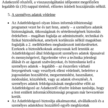
Adatkezelő részéről, a visszaszolgáltatási időpontot megelőzően
legalább tíz (10) nappal történő, előzetes írásbeli hozzájárulás nélkül.
A személyes adatok védelme
Az Adatfeldolgozó olyan írásos információbiztonsági
programot vezet be és tart fenn, amely – a személyes adatok
biztonságának, titkosságának és sértetlenségének biztosítás
érdekében – magában foglalja az adminisztratív, technikai és
fizikai biztosítékokat, amelyek korlátozás nélkül magukban
foglalják a 2. mellékletben meghatározott intézkedéseket.
Ezeknek a biztosítékoknak arányosnak kell lenniük az
Adatfeldolgozó által feldolgozott személyes adatok típusaival
és mennyiségeivel, figyelembe véve a technika jelenlegi
állását és az ágazati szabványokat, és biztosítania kell a
személyes adatok – legalább – az ésszerűen várható
fenyegetések vagy veszélyek elleni védelmét, beleértve a
jogosulatlan hozzáférést, megsemmisítést, használatot,
módosítást, közzétételt, vagy az adatok elvesztését. A
személyes adatok feldolgozásának megkezdése előtt az
Adatfeldolgozó az Adatkezelő részére írásban tanúsítja, hogy
a fent említett információbiztonsági program már bevezetésre
került.
Az Adatfeldolgozó biztosítja alkalmazottai, alvállalkozói és a
személyes adatokhoz hozzáférő egyéb megbízottak