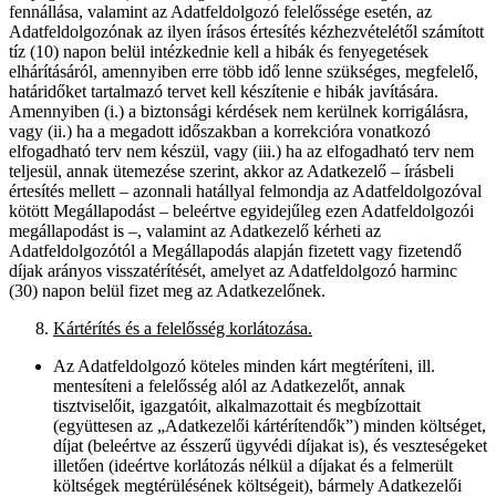
fennállása, valamint az Adatfeldolgozó felelőssége esetén, az
Adatfeldolgozónak az ilyen írásos értesítés kézhezvételétől számított
tíz (10) napon belül intézkednie kell a hibák és fenyegetések
elhárításáról, amennyiben erre több idő lenne szükséges, megfelelő,
határidőket tartalmazó tervet kell készítenie e hibák javítására.
Amennyiben (i.) a biztonsági kérdések nem kerülnek korrigálásra,
vagy (ii.) ha a megadott időszakban a korrekcióra vonatkozó
elfogadható terv nem készül, vagy (iii.) ha az elfogadható terv nem
teljesül, annak ütemezése szerint, akkor az Adatkezelő – írásbeli
értesítés mellett – azonnali hatállyal felmondja az Adatfeldolgozóval
kötött Megállapodást – beleértve egyidejűleg ezen Adatfeldolgozói
megállapodást is –, valamint az Adatkezelő kérheti az
Adatfeldolgozótól a Megállapodás alapján fizetett vagy fizetendő
díjak arányos visszatérítését, amelyet az Adatfeldolgozó harminc
(30) napon belül fizet meg az Adatkezelőnek.
Kártérítés és a felelősség korlátozása.
Az Adatfeldolgozó köteles minden kárt megtéríteni, ill.
mentesíteni a felelősség alól az Adatkezelőt, annak
tisztviselőit, igazgatóit, alkalmazottait és megbízottait
(együttesen az „Adatkezelői kártérítendők”) minden költséget,
díjat (beleértve az ésszerű ügyvédi díjakat is), és veszteségeket
illetően (ideértve korlátozás nélkül a díjakat és a felmerült
költségek megtérülésének költségeit), bármely Adatkezelői