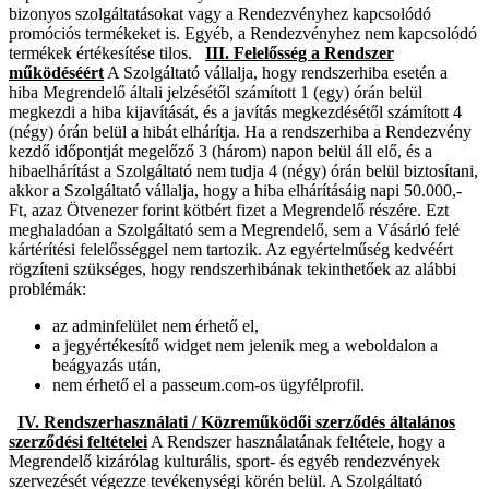
bizonyos szolgáltatásokat vagy a Rendezvényhez kapcsolódó
promóciós termékeket is. Egyéb, a Rendezvényhez nem kapcsolódó
termékek értékesítése tilos.
III. Felelősség a Rendszer
működéséért
A Szolgáltató vállalja, hogy rendszerhiba esetén a
hiba Megrendelő általi jelzésétől számított 1 (egy) órán belül
megkezdi a hiba kijavítását, és a javítás megkezdésétől számított 4
(négy) órán belül a hibát elhárítja. Ha a rendszerhiba a Rendezvény
kezdő időpontját megelőző 3 (három) napon belül áll elő, és a
hibaelhárítást a Szolgáltató nem tudja 4 (négy) órán belül biztosítani,
akkor a Szolgáltató vállalja, hogy a hiba elhárításáig napi 50.000,-
Ft, azaz Ötvenezer forint kötbért fizet a Megrendelő részére. Ezt
meghaladóan a Szolgáltató sem a Megrendelő, sem a Vásárló felé
kártérítési felelősséggel nem tartozik. Az egyértelműség kedvéért
rögzíteni szükséges, hogy rendszerhibának tekinthetőek az alábbi
problémák:
az adminfelület nem érhető el,
a jegyértékesítő widget nem jelenik meg a weboldalon a
beágyazás után,
nem érhető el a passeum.com-os ügyfélprofil.
IV. Rendszerhasználati / Közreműködői szerződés általános
szerződési feltételei
A Rendszer használatának feltétele, hogy a
Megrendelő kizárólag kulturális, sport- és egyéb rendezvények
szervezését végezze tevékenységi körén belül. A Szolgáltató