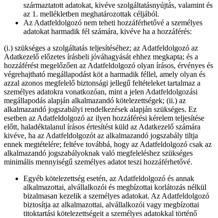
származtatott adatokat, kivéve szolgáltatásnyújtás, valamint és
az 1. mellékletben meghatározottak céljából.
Az Adatfeldolgozó nem teheti hozzáférhetővé a személyes
adatokat harmadik fél számára, kivéve ha a hozzáférés:
(i.) szükséges a szolgáltatás teljesítéséhez; az Adatfeldolgozó az
Adatkezelő előzetes írásbeli jóváhagyását ehhez megkapta; és a
hozzáférést megelőzően az Adatfeldolgozó olyan írásos, érvényes és
végrehajtható megállapodást köt a harmadik féllel, amely olyan és
azzal azonos megfelelő biztonsági jellegű feltételeket tartalmaz a
személyes adatokra vonatkozóan, mint a jelen Adatfeldolgozási
megállapodás alapján alkalmazandó kötelezettségek; (ii.) az
alkalmazandó jogszabályi rendelkezések alapján szükséges. Ez
esetben az Adatfeldolgozó az ilyen hozzáférési kérelem teljesítése
előtt, haladéktalanul írásos értesítést küld az Adatkezelő számára
kivéve, ha az Adatfeldolgozót az alkalmazandó jogszabály tiltja
ennek megtételére; feltéve továbbá, hogy az Adatfeldolgozó csak az
alkalmazandó jogszabályoknak való megfeleléshez szükséges
minimális mennyiségű személyes adatot teszi hozzáférhetővé.
Egyéb kötelezettség esetén, az Adatfeldolgozó és annak
alkalmazottai, alvállalkozói és megbízottai korlátozás nélkül
bizalmasan kezelik a személyes adatokat. Az Adatfeldolgozó
biztosítja az alkalmazottai, alvállalkozói vagy megbízottai
titoktartási kötelezettségeit a személyes adatokkal történő