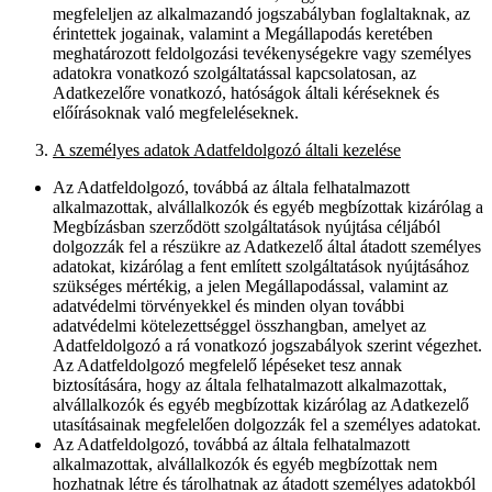
megfeleljen az alkalmazandó jogszabályban foglaltaknak, az
érintettek jogainak, valamint a Megállapodás keretében
meghatározott feldolgozási tevékenységekre vagy személyes
adatokra vonatkozó szolgáltatással kapcsolatosan, az
Adatkezelőre vonatkozó, hatóságok általi kéréseknek és
előírásoknak való megfeleléseknek.
A személyes adatok Adatfeldolgozó általi kezelése
Az Adatfeldolgozó, továbbá az általa felhatalmazott
alkalmazottak, alvállalkozók és egyéb megbízottak kizárólag a
Megbízásban szerződött szolgáltatások nyújtása céljából
dolgozzák fel a részükre az Adatkezelő által átadott személyes
adatokat, kizárólag a fent említett szolgáltatások nyújtásához
szükséges mértékig, a jelen Megállapodással, valamint az
adatvédelmi törvényekkel és minden olyan további
adatvédelmi kötelezettséggel összhangban, amelyet az
Adatfeldolgozó a rá vonatkozó jogszabályok szerint végezhet.
Az Adatfeldolgozó megfelelő lépéseket tesz annak
biztosítására, hogy az általa felhatalmazott alkalmazottak,
alvállalkozók és egyéb megbízottak kizárólag az Adatkezelő
utasításainak megfelelően dolgozzák fel a személyes adatokat.
Az Adatfeldolgozó, továbbá az általa felhatalmazott
alkalmazottak, alvállalkozók és egyéb megbízottak nem
hozhatnak létre és tárolhatnak az átadott személyes adatokból