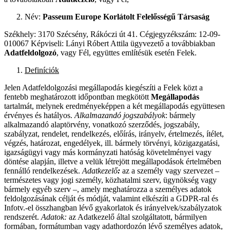
Név:
Passeum Europe Korlátolt Felelősségű Társaság
Székhely: 3170 Szécsény, Rákóczi út 41. Cégjegyzékszám: 12-09-
010067 Képviseli: Lányi Róbert Attila ügyvezető a továbbiakban
Adatfeldolgozó
, vagy Fél, együttes említésük esetén Felek.
Definíciók
Jelen Adatfeldolgozási megállapodás kiegészíti a Felek közt a
fentebb meghatározott időpontban megkötött
Megállapodás
tartalmát, melynek eredményeképpen a két megállapodás együttesen
érvényes és hatályos.
Alkalmazandó jogszabályok
: bármely
alkalmazandó alaptörvény, vonatkozó szerződés, jogszabály,
szabályzat, rendelet, rendelkezés, előírás, irányelv, értelmezés, ítélet,
végzés, határozat, engedélyek, ill. bármely törvényi, közigazgatási,
igazságügyi vagy más kormányzati hatóság követelményei vagy
döntése alapján, illetve a velük létrejött megállapodások értelmében
fennálló rendelkezések.
Adatkezelő
:
az a személy vagy szervezet –
természetes vagy jogi személy, közhatalmi szerv, ügynökség vagy
bármely egyéb szerv –, amely meghatározza a személyes adatok
feldolgozásának célját és módját, valamint elkészíti a GDPR-ral és
Infotv.-el összhangban lévő gyakorlatok és irányelvek/szabályzatok
rendszerét.
Adatok:
az Adatkezelő által szolgáltatott, bármilyen
formában, formátumban vagy adathordozón lévő személyes adatok,