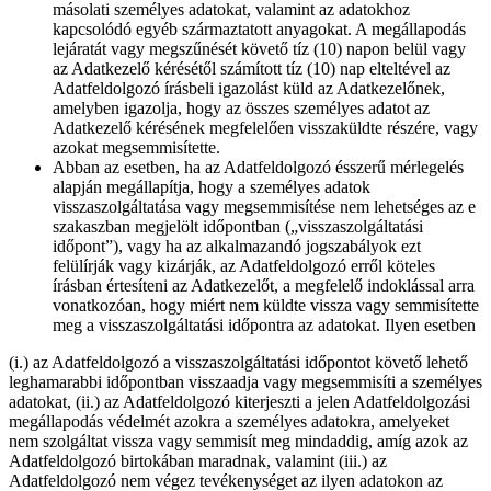
másolati személyes adatokat, valamint az adatokhoz
kapcsolódó egyéb származtatott anyagokat. A megállapodás
lejáratát vagy megszűnését követő tíz (10) napon belül vagy
az Adatkezelő kérésétől számított tíz (10) nap elteltével az
Adatfeldolgozó írásbeli igazolást küld az Adatkezelőnek,
amelyben igazolja, hogy az összes személyes adatot az
Adatkezelő kérésének megfelelően visszaküldte részére, vagy
azokat megsemmisítette.
Abban az esetben, ha az Adatfeldolgozó ésszerű mérlegelés
alapján megállapítja, hogy a személyes adatok
visszaszolgáltatása vagy megsemmisítése nem lehetséges az e
szakaszban megjelölt időpontban („visszaszolgáltatási
időpont”), vagy ha az alkalmazandó jogszabályok ezt
felülírják vagy kizárják, az Adatfeldolgozó erről köteles
írásban értesíteni az Adatkezelőt, a megfelelő indoklással arra
vonatkozóan, hogy miért nem küldte vissza vagy semmisítette
meg a visszaszolgáltatási időpontra az adatokat. Ilyen esetben
(i.) az Adatfeldolgozó a visszaszolgáltatási időpontot követő lehető
leghamarabbi időpontban visszaadja vagy megsemmisíti a személyes
adatokat, (ii.) az Adatfeldolgozó kiterjeszti a jelen Adatfeldolgozási
megállapodás védelmét azokra a személyes adatokra, amelyeket
nem szolgáltat vissza vagy semmisít meg mindaddig, amíg azok az
Adatfeldolgozó birtokában maradnak, valamint (iii.) az
Adatfeldolgozó nem végez tevékenységet az ilyen adatokon az