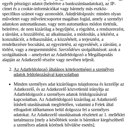
egyéb pénzügyi adatot (beleértve a bankszámlaadatokat), az IP-
címet és a cookie-információkat vagy bármely más eszköz-
specifikus számot vagy azonosítót.
Adatfeldolgozás:
minden olyan
műveletet vagy műveletcsoportot magában foglal, amely a személyi
adatokon automatikusan, vagy nem automatikus módon történik,
beleértve, de nem kizárólag a begyűjtést, a rögzítést, a rendszerezést,
a tárolást, a hozzáférést, az alkalmazást, a módosítás, a lekérést, a
konzultációt, a felhasználást, a közzétételt, a terjesztést, a
rendelkezésre bocsátást, az egyeztetést, az egyesítését, a zárolást, a
törlést, vagy a megsemmisítést.
Szerződéses szolgáltatások
: azok a
szolgáltatások – amelyeket az Adatfeldolgozó a Megállapodás
alapján az Adatkezelő részére vagy nevében teljesít.
Az Adatfeldolgozó általános kötelezettségei a személyes
adatok feldolgozásával kapcsolatban
Minden személyes adat kizárólagos tulajdonosa és kezelője az
Adatkezelő, és az Adatkezelő közvetlenül irányítja az
Adatfeldolgozót a személyes adatok feldolgozásával
kapcsolatban. Az Adatfeldolgozó kizárólag az Adatkezelő
írásbeli utasításainak megfelelően, valamint a Felek által
elfogadott időtartamon belül dolgozza fel a személyes
adatokat. Az Adatkezelő utasításainak részleteit az 1. melléklet
tartalmazza [mely a későbbiek során is bármikor kiegészíthető
a személyes adatok körének bővülése esetén].