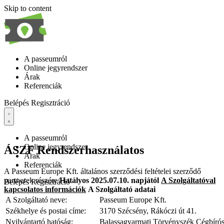
Skip to content
A passeumról
Online jegyrendszer
Árak
Referenciák
Belépés
Regisztráció
A passeumról
Online jegyrendszer
ÁSZF Rendszerhasználatos
Árak
Referenciák
A Passeum Europe Kft. általános szerződési feltételei szerződő
partnerek részére
Hatályos 2025.
07.10. napjától
A Szolgáltatóval
Belépés
Regisztráció
kapcsolatos információk
A Szolgáltató adatai
A Szolgáltató neve:
Passeum Europe Kft.
Székhelye és postai címe:
3170 Szécsény, Rákóczi út 41.
Nyilvántartó hatóság:
Balassagyarmati Törvényszék Cégbíró