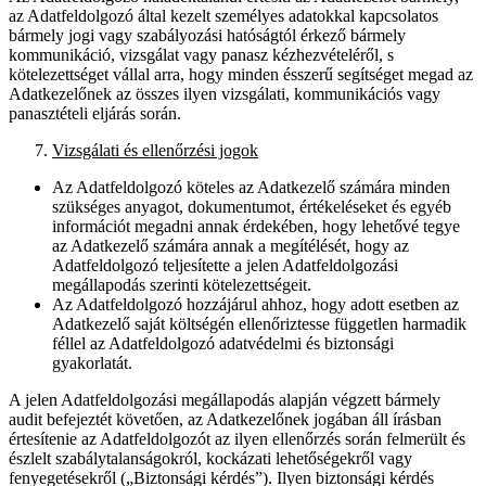
az Adatfeldolgozó által kezelt személyes adatokkal kapcsolatos
bármely jogi vagy szabályozási hatóságtól érkező bármely
kommunikáció, vizsgálat vagy panasz kézhezvételéről, s
kötelezettséget vállal arra, hogy minden ésszerű segítséget megad az
Adatkezelőnek az összes ilyen vizsgálati, kommunikációs vagy
panasztételi eljárás során.
Vizsgálati és ellenőrzési jogok
Az Adatfeldolgozó köteles az Adatkezelő számára minden
szükséges anyagot, dokumentumot, értékeléseket és egyéb
információt megadni annak érdekében, hogy lehetővé tegye
az Adatkezelő számára annak a megítélését, hogy az
Adatfeldolgozó teljesítette a jelen Adatfeldolgozási
megállapodás szerinti kötelezettségeit.
Az Adatfeldolgozó hozzájárul ahhoz, hogy adott esetben az
Adatkezelő saját költségén ellenőriztesse független harmadik
féllel az Adatfeldolgozó adatvédelmi és biztonsági
gyakorlatát.
A jelen Adatfeldolgozási megállapodás alapján végzett bármely
audit befejeztét követően, az Adatkezelőnek jogában áll írásban
értesítenie az Adatfeldolgozót az ilyen ellenőrzés során felmerült és
észlelt szabálytalanságokról, kockázati lehetőségekről vagy
fenyegetésekről („Biztonsági kérdés”). Ilyen biztonsági kérdés