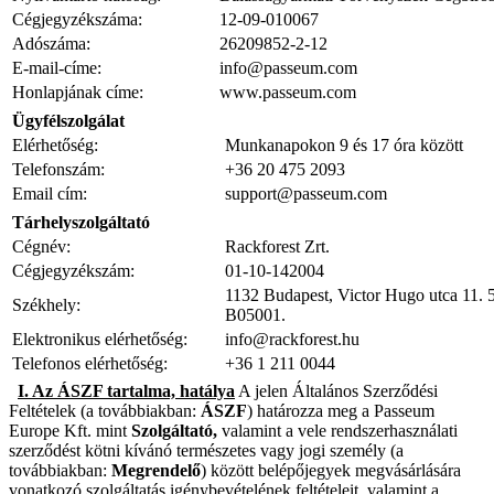
Cégjegyzékszáma:
12-09-010067
Adószáma:
26209852-2-12
E-mail-címe:
info@passeum.com
Honlapjának címe:
www.passeum.com
Ügyfélszolgálat
Elérhetőség:
Munkanapokon 9 és 17 óra között
Telefonszám:
+36 20 475 2093
Email cím:
support@passeum.com
Tárhelyszolgáltató
Cégnév:
Rackforest Zrt.
Cégjegyzékszám:
01-10-142004
1132 Budapest, Victor Hugo utca 11. 
Székhely:
B05001.
Elektronikus elérhetőség:
info@rackforest.hu
Telefonos elérhetőség:
+36 1 211 0044
I. Az ÁSZF tartalma, hatálya
A jelen Általános Szerződési
Feltételek (a továbbiakban:
ÁSZF
) határozza meg a Passeum
Europe Kft. mint
Szolgáltató,
valamint a vele rendszerhasználati
szerződést kötni kívánó természetes vagy jogi személy (a
továbbiakban:
Megrendelő
) között belépőjegyek megvásárlására
vonatkozó szolgáltatás igénybevételének feltételeit, valamint a