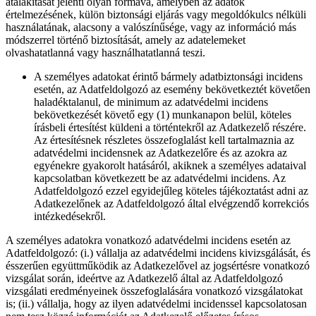
átalakítását jelenti olyan formává, amelyben az adatok
értelmezésének, külön biztonsági eljárás vagy megoldókulcs nélküli
használatának, alacsony a valószínűsége, vagy az információ más
módszerrel történő biztosítását, amely az adatelemeket
olvashatatlanná vagy használhatatlanná teszi.
A személyes adatokat érintő bármely adatbiztonsági incidens
esetén, az Adatfeldolgozó az esemény bekövetkeztét követően
haladéktalanul, de minimum az adatvédelmi incidens
bekövetkezését követő egy (1) munkanapon belül, köteles
írásbeli értesítést küldeni a történtekről az Adatkezelő részére.
Az értesítésnek részletes összefoglalást kell tartalmaznia az
adatvédelmi incidensnek az Adatkezelőre és az azokra az
egyénekre gyakorolt hatásáról, akiknek a személyes adataival
kapcsolatban következett be az adatvédelmi incidens. Az
Adatfeldolgozó ezzel egyidejűleg köteles tájékoztatást adni az
Adatkezelőnek az Adatfeldolgozó által elvégzendő korrekciós
intézkedésekről.
A személyes adatokra vonatkozó adatvédelmi incidens esetén az
Adatfeldolgozó: (i.) vállalja az adatvédelmi incidens kivizsgálását, és
ésszerűen együttműködik az Adatkezelővel az jogsértésre vonatkozó
vizsgálat során, ideértve az Adatkezelő által az Adatfeldolgozó
vizsgálati eredményeinek összefoglalására vonatkozó vizsgálatokat
is; (ii.) vállalja, hogy az ilyen adatvédelmi incidenssel kapcsolatosan