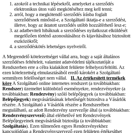
azokról a technikai lépésekről, amelyeket a szerződés
elektronikus úton való megkötéséhez meg kell tenni;
arról, hogy a megkötendő szerződés írásba foglalt
szerződésnek minősül-e, a Szolgáltató iktatja-e a szerződést,
illetve, hogy az iktatott szerződés utóbb hozzáférhető lesz-e;
az adatbeviteli hibáknak a szerződéses nyilatkozat elküldését
megelőzően történő azonosításához és kijavításához biztosított
eszközökről;
a szerződéskötés lehetséges nyelveiről.
A Megrendelő kötelezettséget vállal arra, hogy a saját általános
szerződéses feltételeit, valamint adatvédelmi tájékoztatóját a
Rendszerben erre a célra kialakított felületre felhelyezi/feltölti. Az
ezen kötelezettség elmulasztásából eredő károkért a Szolgáltató
semmilyen felelősséget nem vállal.
II. Az értékesített termékek
köre
A Szolgáltató online internetes rendszert (a továbbiakban:
Rendszer
) üzemeltet különböző eseményekre, rendezvényekre (a
továbbiakban:
Rendezvény
) szóló belépőjegyek (a továbbiakban:
Belépőjegyek
) megvásárlásának lehetőségét biztosítva a Vásárlók
részére. A Szolgáltató a Vásárlók részére a Rendszerében
megtalálható, az adott Rendezvény szervezője által (a továbbiakban:
Rendezvényszervező
) által elérhetővé tett Rendezvények
Belépőjegyeinek megvásárlását biztosítja (a továbbiakban:
Szolgáltatás
). Ezen túlmenően egyes Rendezvényekhez
kapcsolódóan a Rendezvényszervező ezen felületen értékesíthet