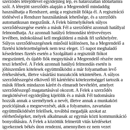
szerződés létrejöttével egyidejűleg lép, és határozatlan időtartamra
szól. A létrejött szerződés alapján a Megrendelő mindaddig
használhatja a Rendszert, amíg a regisztrált fiókja él. A regisztráció
törlésével a Rendszer használatának lehetősége, és a szerződés
automatikusan megszűnik. A Felek bármelyikének súlyos
szerződésszegése esetén a másik Fél a szerződést azonnali hatállyal
felmondhatja. Az azonnali hatályú felmondást tértivevényes
levélben, indokolással kell megküldeni a másik fél székhelyére.
Súlyos szerződésszegésnek minősül különösen, ha a Megrendelő a
fizetési kötelezettségének nem tesz eleget. 15 napot meghaladó
késedelmes fizetés esetén a Szolgáltató a regisztrált fiókot
megszünteti, és újabb fiók megnyitását a Megrendelő részére nem
teszi lehetővé. A Felek azonnali hatályú felmondás esetén is
jóhiszeműen kötelesek együttműködni a már folyamatban levő
értékesítések, illetve vásárlási tranzakciók tekintetében. A súlyos
szerződésszegést elkövető fél kártérítési kötelezettséggel tartozik a
másik félnek mindazon kárért és elmaradt bevételért, amelyet
szerződésszegő magatartásával okozott. A Felek a szerződés
megkötésével egyidejűleg kijelölik és a másik Fél tudomására
hozzák annak a személynek a nevét, illetve annak a munkaköri
pozíciójának a megnevezését, akik a folyamatos, zavartalan
együttműködésért felelősek, továbbá megadják azokat az
elérhetőségeket, melyek alkalmasak az egymás közti kommunikáció
bonyolítására. A Felek a közöttük felmerült vitás kérdéseket
igyekeznek békés úton rendezni, amennyiben ez nem vezet