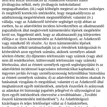
nem tesz közzé információt az Adatkezelő előzetes írásos
jóváhagyása nélkül, mely jóváhagyás indokolatlanul
megtagadhatatlan; (iii.) saját költségén megteszi az összes szükséges
és megfelelő korrekciós intézkedést, hogy megakadályozza az
adatbiztonság megsértésének megismétlődését; valamint (iv.)
vállalja, vagy az Adatkezelő kérésére segítséget nyújt abban az
esetben, ha az adatvédelmi incidens következtében az alkalmazandó
jogszabályok által megkövetelt kármentesítési lépések megtételére
kerül sor, függetlenül attól, hogy az alkalmazandó jog kifejezetten
előírja-e az ilyen kármentesítést az Adatfeldolgozó, az Adatkezelő
vagy mindkettő fér részére. Az ilyen kármentesítési lépések
korlátozás nélkül tartalmazhatják (a) az értesítések kidolgozását és
kézbesítését azon egyének számára, akiknek személyes adatait
sérelem érhette; (b) díjmentes telefonszám vagy számok (vagy ahol
nem áll rendelkezésre, különvonalú telefonszám vagy számok)
létrehozása, ahol az érintett személyek egyedi segítségnyújtást és az
adatvédelmi incidenssel kapcsolatos információkat kaphatnak; c)
ingyenes javítás és/vagy személyazonosság helyreállítása/ biztosítása
az érintett személyek számára; d) az adatvédelmi incidens okainak és
hatásainak vizsgálata és megoldásai; valamint e) az Adatkezelő által
meghatározott egyéb intézkedések, amelyek ésszerűek és arányosak
az adatokat ért biztonsági jogsértés jellegével és súlyosságával (az
ilyen egyéb intézkedések elnevezése a továbbiakban: „További
ésszerű kármentesítési intézkedések”). Az Adatfeldolgozó
kizárólagos és teljes felelősséget vállal az ő hatáskörében,