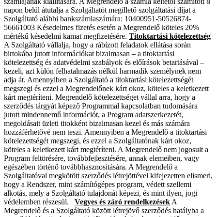
számlájának kiállítására. A Megrendelő a számla keltétől számított 8
napon belül átutalja a Szolgáltatót megillető szolgáltatási díjat a
Szolgáltató alábbi bankszámlaszámára: 10400951-50526874-
56661003 Késedelmes fizetés esetén a Megrendelő köteles 20%
mértékű késedelmi kamat megfizetésére.
Titoktartási kötelezettség
A Szolgáltató vállalja, hogy a rábízott feladatok ellátása során
birtokába jutott információkat bizalmasan – a titoktartási
kötelezettség és adatvédelmi szabályok és előírások betartásával –
kezeli, azt külön felhatalmazás nélkül harmadik személynek nem
adja át. Amennyiben a Szolgáltató a titoktartási kötelezettségét
megszegi és ezzel a Megrendelőnek kárt okoz, köteles a keletkezett
kárt megtéríteni. Megrendelő kötelezettséget vállal arra, hogy a
szerződés tárgyát képező Programmal kapcsolatban tudomására
jutott mindennemű információt, a Program adatszerkezetét,
megoldásait üzleti titokként bizalmasan kezel és más számára
hozzáférhetővé nem teszi. Amennyiben a Megrendelő a titoktartási
kötelezettségét megszegi, és ezzel a Szolgáltatónak kárt okoz,
köteles a keletkezett kárt megtéríteni. A Megrendelő nem jogosult a
Program feltörésére, továbbfejlesztésére, annak elemeiben, vagy
egészében történő továbbhasznosítására. A Megrendelő a
Szolgáltatóval megkötött szerződés létrejöttével kifejezetten elismeri,
hogy a Rendszer, mint számítógépes program, védett szellemi
alkotás, mely a Szolgáltató tulajdonát képezi, és mint ilyen, jogi
védelemben részesül.
Vegyes és záró rendelkezések
A
Megrendelő és a Szolgáltató között létrejövő szerződés hatályba a