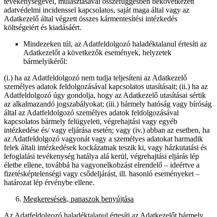
tevékenységével, mulasztásával összefüggésben bekövetkezett
adatvédelmi incidenssel kapcsolatos, saját maga által vagy az
Adatkezelő által végzett összes kármentesítési intézkedés
költségeiért és kiadásáért.
Mindezeken túl, az Adatfeldolgozó haladéktalanul értesíti az
Adatkezelőt a következők események, helyzetek
bármelyikéről:
(i.) ha az Adatfeldolgozó nem tudja teljesíteni az Adatkezelő
személyes adatok feldolgozásával kapcsolatos utasításait; (ii.) ha az
Adatfeldolgozó úgy gondolja, hogy az Adatkezelő utasításai sértik
az alkalmazandó jogszabályokat; (iii.) bármely hatóság vagy bíróság
által az Adatfeldolgozó személyes adatok feldolgozásával
kapcsolatos bármely felügyeleti, végrehajtási vagy egyéb
intézkedése és/ vagy eljárása esetén; vagy (iv.) abban az esetben, ha
az Adatfeldolgozó vagyonát vagy a személyes adatokat harmadik
felek általi intézkedések kockázatnak teszik ki, vagy házkutatási és
lefoglalási tevékenység hatálya alá kerül, végrehajtási eljárás lép
életbe ellene, továbbá ha vagyonelkobzást elrendelő – ideértve a
fizetésképtelenségi vagy csődeljárást, ill. hasonló eseményeket –
határozat lép érvénybe ellene.
Megkeresések, panaszok benyújtása
Az Adatfeldolgozó haladéktalanul értesíti az Adatkezelőt bármely,