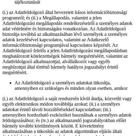
tájékoztatását
(i.) az Adatfeldolgozó által bevezetett írásos információbiztonsági
programról; és (ii.) a Megállapodás, valamint a jelen
Adatfeldolgozási megállapodás rendelkezéseiről a személyes adatok
adat védelmére és biztonságára vonatkozóan. Az Adatfeldolgozó
biztosítja továbbá az alkalmazásában lévő személyek a személyes
adatok kezelésével kapcsolatos, valamint az Adatkezelő
információbiztonsági programjával kapcsolatos képzését. Az
Adatfeldolgozó felelős a jelen Adatfeldolgozási megállapodásban
meghatározott kötelezettségek bármely megsértéséért, valamint az
Adatfeldolgozó alkalmazottjai, alvállalkozói vagy egyéb
megbízottjai által történő bármely hatályos jogszabályt érintő
megsértésért.
Az Adatfeldolgozó a személyes adatokat titkosítja,
amennyiben ez szükséges és minden olyan esetben, amikor
(i.) az Adatfeldolgozó a saját rendszerén kívül átadja, közvetíti vagy
egyéb elektronikus módon továbbítja azokat; (ii.) a személyes
adatokat érintő távoli hozzáférésekkel kapcsolatban; (iii.)
amennyiben hordozható eszközöket használnak a személyes adatok
feldolgozásához; és (iv.) az alkalmazandó jogszabályokban előírt
bármely további körülmények között. E követelmény
alkalmazásában a titkosítás az adatok algoritmikus eljárás általi