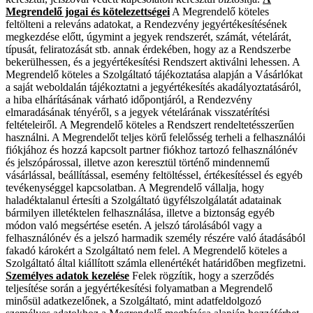
Megrendelő jogai és kötelezettségei
A Megrendelő köteles
feltölteni a releváns adatokat, a Rendezvény jegyértékesítésének
megkezdése előtt, úgymint a jegyek rendszerét, számát, vételárát,
típusát, feliratozását stb. annak érdekében, hogy az a Rendszerbe
bekerülhessen, és a jegyértékesítési Rendszert aktiválni lehessen. A
Megrendelő köteles a Szolgáltató tájékoztatása alapján a Vásárlókat
a saját weboldalán tájékoztatni a jegyértékesítés akadályoztatásáról,
a hiba elhárításának várható időpontjáról, a Rendezvény
elmaradásának tényéről, s a jegyek vételárának visszatérítési
feltételeiről. A Megrendelő köteles a Rendszert rendeltetésszerűen
használni. A Megrendelőt teljes körű felelősség terheli a felhasználói
fiókjához és hozzá kapcsolt partner fiókhoz tartozó felhasználónév
és jelszópárossal, illetve azon keresztül történő mindennemű
vásárlással, beállítással, esemény feltöltéssel, értékesítéssel és egyéb
tevékenységgel kapcsolatban. A Megrendelő vállalja, hogy
haladéktalanul értesíti a Szolgáltató ügyfélszolgálatát adatainak
bármilyen illetéktelen felhasználása, illetve a biztonság egyéb
módon való megsértése esetén. A jelszó tárolásából vagy a
felhasználónév és a jelszó harmadik személy részére való átadásából
fakadó károkért a Szolgáltató nem felel. A Megrendelő köteles a
Szolgáltató által kiállított számla ellenértékét határidőben megfizetni.
Személyes adatok kezelése
Felek rögzítik, hogy a szerződés
teljesítése során a jegyértékesítési folyamatban a Megrendelő
minősül adatkezelőnek, a Szolgáltató, mint adatfeldolgozó