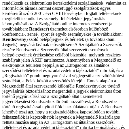
rendelkezik az elektronikus kereskedelmi szolgáltatások, valamint az
információs társadalommal összefüggő szolgáltatások egyes
kérdéseiről szóló 2001. évi CVIII törvényben foglalt feltételeknek
megfelelő technikai és személyi feltételekkel jegyárusítás
lebonyolításához. A Szolgáltató online internetes rendszert (a
továbbiakban:
Rendszer)
üzemeltet elsősorban különböző
konferencia-, zenei-, sport és egyéb eseményekre (a továbbiakban:
Rendezvény
) szóló belépőjegyek és bérletek (a továbbiakban:
Jegyek
) megvásárlásának elősegítésére A Szolgáltató a Szervezők
részére Rendszerét a Szervezők által szervezett események
belépőjegyeinek értékesítése céljából biztosítja, melynek részletes
szabályait jelen ÁSZF tartalmazza. Amennyiben a Megrendelő az
elektronikus felületen bepipálja az „Elfogadom az általános
szerződési feltételeket és az adatvédelmi tájékoztatót” rubrikát, és a
„Regisztráció” gomb megnyomásával véglegesíti a szerződéskötési
szándékát, a Felek között a szerződés létrejön. Ennek alapján a
Megrendelő által szervezendő különféle Rendezvényekre történő
jegyvásárlás biztosításához megrendeli a jegyek elektronikus úton
történő jegyárusításához a Szolgáltató által üzemeltetett
jegyértékesítési Rendszerhez történő hozzáférést, a Rendszerbe
történő regisztrálással nyitott fiók használatának útján. A Rendszer
lehetővé teszi azt, hogy a regisztrációkhoz kapcsolódóan további
felhasználók is kapcsolhatók legyenek a Megrendelő kizárólagos
felhatalmazása alapján Az „Elfogadom az általános szerződési
feltételeket és az adatvédelmi tájékoztatót” rubrika bepipálásával, és