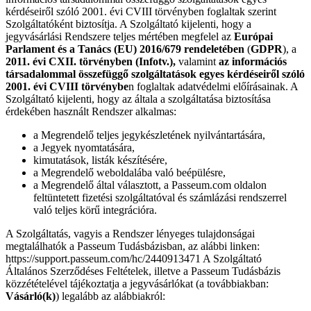
kérdéseiről szóló 2001. évi CVIII törvényben foglaltak szerint
Szolgáltatóként biztosítja. A Szolgáltató kijelenti, hogy a
jegyvásárlási Rendszere teljes mértében megfelel az
Európai
Parlament és a Tanács (EU) 2016/679 rendeletében
(
GDPR
), a
2011. évi CXII. törvényben (Infotv.),
valamint
az információs
társadalommal összefüggő szolgáltatások egyes kérdéseiről szóló
2001. évi CVIII törvénybe
n foglaltak adatvédelmi előírásainak. A
Szolgáltató kijelenti, hogy az általa a szolgáltatása biztosítása
érdekében használt Rendszer alkalmas:
a Megrendelő teljes jegykészletének nyilvántartására,
a Jegyek nyomtatására,
kimutatások, listák készítésére,
a Megrendelő weboldalába való beépülésre,
a Megrendelő által választott, a Passeum.com oldalon
feltüntetett fizetési szolgáltatóval és számlázási rendszerrel
való teljes körű integrációra.
A Szolgáltatás, vagyis a Rendszer lényeges tulajdonságai
megtalálhatók a Passeum Tudásbázisban, az alábbi linken:
https://support.passeum.com/hc/2440913471
A Szolgáltató
Általános Szerződéses Feltételek, illetve a Passeum Tudásbázis
közzétételével tájékoztatja a jegyvásárlókat (a továbbiakban:
Vásárló(k)
) legalább az alábbiakról: