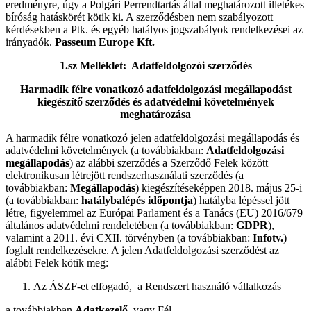
eredményre, úgy a Polgári Perrendtartás által meghatározott illetékes
bíróság hatáskörét kötik ki. A szerződésben nem szabályozott
kérdésekben a Ptk. és egyéb hatályos jogszabályok rendelkezései az
irányadók.
Passeum Europe Kft.
1.sz Melléklet: Adatfeldolgozói szerződés
Harmadik félre vonatkozó adatfeldolgozási megállapodást
kiegészítő szerződés és adatvédelmi követelmények
meghatározása
A harmadik félre vonatkozó jelen adatfeldolgozási megállapodás és
adatvédelmi követelmények (a továbbiakban:
Adatfeldolgozási
megállapodás
) az alábbi szerződés a Szerződő Felek között
elektronikusan létrejött rendszerhasználati szerződés (a
továbbiakban:
Megállapodás
) kiegészítéseképpen 2018. május 25-i
(a továbbiakban:
hatálybalépés időpontja
) hatályba lépéssel jött
létre, figyelemmel az Európai Parlament és a Tanács (EU) 2016/679
általános adatvédelmi rendeletében (a továbbiakban:
GDPR
),
valamint a 2011. évi CXII. törvényben (a továbbiakban:
Infotv.
)
foglalt rendelkezésekre. A jelen Adatfeldolgozási szerződést az
alábbi Felek kötik meg:
Az ÁSZF-et elfogadó, a Rendszert használó vállalkozás
a továbbiakban
Adatkezelő
, vagy Fél,