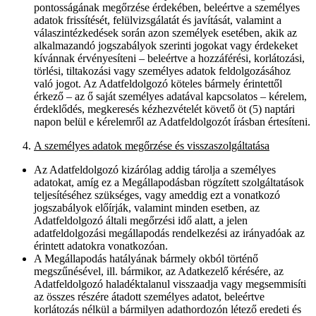
pontosságának megőrzése érdekében, beleértve a személyes
adatok frissítését, felülvizsgálatát és javítását, valamint a
válaszintézkedések során azon személyek esetében, akik az
alkalmazandó jogszabályok szerinti jogokat vagy érdekeket
kívánnak érvényesíteni – beleértve a hozzáférési, korlátozási,
törlési, tiltakozási vagy személyes adatok feldolgozásához
való jogot. Az Adatfeldolgozó köteles bármely érintettől
érkező – az ő saját személyes adatával kapcsolatos – kérelem,
érdeklődés, megkeresés kézhezvételét követő öt (5) naptári
napon belül e kérelemről az Adatfeldolgozót írásban értesíteni.
A személyes adatok megőrzése és visszaszolgáltatása
Az Adatfeldolgozó kizárólag addig tárolja a személyes
adatokat, amíg ez a Megállapodásban rögzített szolgáltatások
teljesítéséhez szükséges, vagy ameddig ezt a vonatkozó
jogszabályok előírják, valamint minden esetben, az
Adatfeldolgozó általi megőrzési idő alatt, a jelen
adatfeldolgozási megállapodás rendelkezési az irányadóak az
érintett adatokra vonatkozóan.
A Megállapodás hatályának bármely okból történő
megszűnésével, ill. bármikor, az Adatkezelő kérésére, az
Adatfeldolgozó haladéktalanul visszaadja vagy megsemmisíti
az összes részére átadott személyes adatot, beleértve
korlátozás nélkül a bármilyen adathordozón létező eredeti és