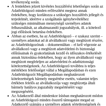
tevékenység során.
A fentiekben jelzett kivételes hozzáférési lehetőséges során az
Adatfeldolgozó minden erőfeszítést megtesz annak
érdekében, hogy korlátozza a szükséges hozzáférés jellegét és
terjedelmét, ideértve a szolgáltatás igénybevételéhez
szükséges minimálisan mennyiségű személyes adatok
felhasználását, az alkalmazandó jogszabályok, ill. a kötelező
jogi előírások betartása érdekében.
Abban az esetben, ha az Adatfeldolgozó – e szakasz szerint –
személyes adatokat ad át alvállalkozó vagy megbízott részére,
az Adatfeldolgozónak – dokumentáltan – el kell végeznie az
alvállalkozó vagy a megbízott adatvédelmi és biztonsági
előírásainak és gyakorlatának kezdő és időszakos értékelését
annak biztosítása érdekében, hogy az ilyen alvállalkozó vagy
megbízott megfeleljen az adatvédelmi és adatbiztonsági
kötelezettségeknek. Az Adatfeldolgozó továbbra is teljes
mértékben felelősséget vállal a Megállapodásban és ezen
Adatfeldolgozói Megállapodásban meghatározott
kötelezettségek bármely megsértése esetén, valamint teljes
értékben felelős az alvállalkozója vagy megbízottja általi
bármely hatályos jogszabály megsértéséért vagy
megszegéséért.
Az Adatkezelő által mindenkor írásban meghatározott módon
az Adatfeldolgozó minden ésszerű támogatást megad az
Adatkezelő számára a személyes adatok sértetlenségének és