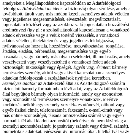
amelyeket a Megállapodáshoz kapcsolódóan az Adatfeldolgozó
feldolgoz.
Adatvédelmi incidens:
a biztonság olyan sérülése, amely a
továbbított, tárolt vagy más módon kezelt személyes adatok véletlen
vagy jogellenes megsemmisítését, elvesztését, megváltoztatását,
jogosulatlan közlését vagy az azokhoz való jogosulatlan hozzáférést
eredményezi (így pl.: a szolgáltatásokkal kapcsolatosan a vonatkozó
adatok elvesztése vagy a velük történő visszaélés, a vonatkozó
adatok véletlen, illetéktelen és vagy jogellenes feldolgozása,
nyilvánosságra hozatala, hozzáférése, megváltoztatása, rongálása,
átadása, eladása, bérbeadása, megsemmisítése vagy egyéb
használata, vagy bármely más olyan cselekedet, ill. mulasztás, amely
veszélyezteti vagy veszélyeztetheti a vonatkozó fedett adatok
biztonságát, titkosságát vagy épségét.
Egyén vagy érintett
: bármely
természetes személy, akiről vagy akivel kapcsolatban a személyes
adatokat feldolgozzák a szolgáltatások nyújtása keretében.
Személyes adatok:
az Adatkezelő által az Adatfeldolgozó számára
biztosított bármely formátumban lévő adat, vagy az Adatfeldolgozó
által begyűjtött bármely olyan információ, amely egy azonosított
vagy azonosítható természetes személyre vonatkozik, ideértve
korlátozás nélkül: egy személy vezeték- és utónevét, otthoni vagy
egyéb fizikai címét, telefonszámát, faxszámát, e-mail-címét vagy
más online azonosítóját, társadalombiztosítási számát vagy egyéb
harmadik fél által kiadott azonosítót (beleértve, de nem kizárólag a
személyi azonosítószámát, jogosítvány számát vagy útlevél számát),
biometrikus adatokat, egészségügyi információkat, hitelkártyát vagy