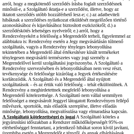
arról, hogy a megkötendő szerződés írásba foglalt szerződésnek
minősül-e, a Szolgáltató iktatja-e a szerződést, illetve, hogy az
iktatott szerződés utóbb hozzáférhető lesz-e; c.) az adatbeviteli
hibáknak a szerződéses nyilatkozat elküldését megelőzően történő
azonosításához és kijavításához biztosított eszközökről; d.) a
szerződéskötés lehetséges nyelveiről; e.) arról, hogy a
Rendezvényekért a felelősség a Megrendelőt terheli, figyelemmel az
alábbiakra is: Rendezvény esetén a Jegy megvásárlásán túlmenő
szolgáltatás, vagyis a Rendezvény tényleges lebonyolítása
tekintetében a Megrendelő által értékesítésre kínált termékeket
ténylegesen megvásárló természetes vagy jogi személy a
Megrendelővel kerül szolgáltatási jogviszonyba. A Szolgáltató a
Rendezvény szervezésében és lebonyolításában nem vesz részt,
tevékenysége és felelőssége kizárólag a Jegyek értékesítésére
korlátozódik. A Szolgáltató és a Megrendelő által nyújtott
szolgáltatások – és az értük való felelősség – tehát elkülönülnek. A
Rendezvény a meghirdetettnek megfelelő lebonyolítása a
Megrendelő kötelezettsége. A Szolgáltató nem vállal semmilyen
felelősséget a megvásárolt Jeggyel látogatott Rendezvényen fellépő
művészek, sportolók, más előadók szereplése, illetve előadás
minősége, lebonyolítása, megvalósulása vagy elmaradása kapcsán.
A Szolgáltató kötelezettségei és jogai
A Szolgáltató köteles a
jegyárusítási időszakban a Rendszer működőképességét 95%-os
elérhetőséggel fenntartani, a jelentkező hibákat soron kívül javítani,
üzemhiba esetén a Megrendelőt e tényről, és annak elhárításának