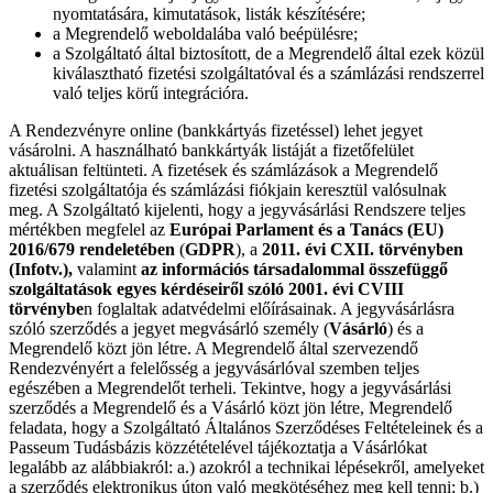
nyomtatására, kimutatások, listák készítésére;
a Megrendelő weboldalába való beépülésre;
a Szolgáltató által biztosított, de a Megrendelő által ezek közül
kiválasztható fizetési szolgáltatóval és a számlázási rendszerrel
való teljes körű integrációra.
A Rendezvényre online (bankkártyás fizetéssel) lehet jegyet
vásárolni. A használható bankkártyák listáját a fizetőfelület
aktuálisan feltünteti. A fizetések és számlázások a Megrendelő
fizetési szolgáltatója és számlázási fiókjain keresztül valósulnak
meg. A Szolgáltató kijelenti, hogy a jegyvásárlási Rendszere teljes
mértékben megfelel az
Európai Parlament és a Tanács (EU)
2016/679 rendeletében
(
GDPR
), a
2011. évi CXII. törvényben
(Infotv.),
valamint
az információs társadalommal összefüggő
szolgáltatások egyes kérdéseiről szóló 2001. évi CVIII
törvénybe
n foglaltak adatvédelmi előírásainak. A jegyvásárlásra
szóló szerződés a jegyet megvásárló személy (
Vásárló
) és a
Megrendelő közt jön létre. A Megrendelő által szervezendő
Rendezvényért a felelősség a jegyvásárlóval szemben teljes
egészében a Megrendelőt terheli. Tekintve, hogy a jegyvásárlási
szerződés a Megrendelő és a Vásárló közt jön létre, Megrendelő
feladata, hogy a Szolgáltató Általános Szerződéses Feltételeinek és a
Passeum Tudásbázis közzétételével tájékoztatja a Vásárlókat
legalább az alábbiakról: a.) azokról a technikai lépésekről, amelyeket
a szerződés elektronikus úton való megkötéséhez meg kell tenni; b.)