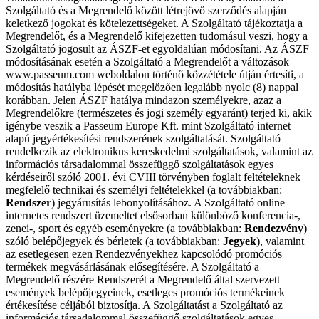
Szolgáltató és a Megrendelő között létrejövő szerződés alapján
keletkező jogokat és kötelezettségeket. A Szolgáltató tájékoztatja a
Megrendelőt, és a Megrendelő kifejezetten tudomásul veszi, hogy a
Szolgáltató jogosult az ÁSZF-et egyoldalúan módosítani. Az ÁSZF
módosításának esetén a Szolgáltató a Megrendelőt a változások
www.passeum.com weboldalon történő közzététele útján értesíti, a
módosítás hatályba lépését megelőzően legalább nyolc (8) nappal
korábban. Jelen ÁSZF hatálya mindazon személyekre, azaz a
Megrendelőkre (természetes és jogi személy egyaránt) terjed ki, akik
igénybe veszik a Passeum Europe Kft. mint Szolgáltató internet
alapú jegyértékesítési rendszerének szolgáltatását. Szolgáltató
rendelkezik az elektronikus kereskedelmi szolgáltatások, valamint az
információs társadalommal összefüggő szolgáltatások egyes
kérdéseiről szóló 2001. évi CVIII törvényben foglalt feltételeknek
megfelelő technikai és személyi feltételekkel (a továbbiakban:
Rendszer
) jegyárusítás lebonyolításához. A Szolgáltató online
internetes rendszert üzemeltet elsősorban különböző konferencia-,
zenei-, sport és egyéb eseményekre (a továbbiakban:
Rendezvény
)
szóló belépőjegyek és bérletek (a továbbiakban:
Jegyek
), valamint
az esetlegesen ezen Rendezvényekhez kapcsolódó promóciós
termékek megvásárlásának elősegítésére. A Szolgáltató a
Megrendelő részére Rendszerét a Megrendelő által szervezett
események belépőjegyeinek, esetleges promóciós termékeinek
értékesítése céljából biztosítja. A Szolgáltatást a Szolgáltató az
információs társadalommal összefüggő szolgáltatások egyes